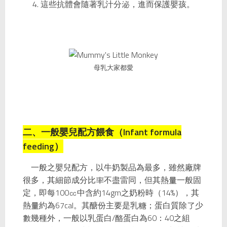
這些抗體會隨著乳汁分泌，進而保護嬰孩。
母乳大家都愛
二、一般嬰兒配方餵食（Infant formula
feeding）
一般之嬰兒配方，以牛奶製品為最多，雖然廠牌
很多，其細節成分比率不盡雷同，但其熱量一般固
定，即每100㏄中含約14gm之奶粉時（14%），其
熱量約為67cal。其醣份主要是乳糖；蛋白質除了少
數幾種外，一般以乳蛋白/酪蛋白為60：40之組