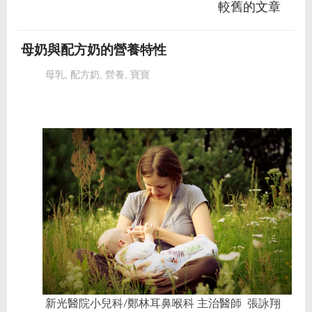
較舊的文章
母奶與配方奶的營養特性
母乳
,
配方奶
,
營養
,
寶寶
新光醫院小兒科/鄭林耳鼻喉科 主治醫師
張詠翔