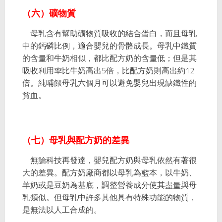
（六）礦物質
母乳含有幫助礦物質吸收的結合蛋白，而且母乳
中的鈣⁄磷比例，適合嬰兒的骨骼成長。母乳中鐵質
的含量和牛奶相似，都比配方奶的含量低；但是其
吸收利用率比牛奶高出5倍，比配方奶則高出約12
倍。純哺餵母乳六個月可以避免嬰兒出現缺鐵性的
貧血。
（七）母乳與配方奶的差異
無論科技再發達，嬰兒配方奶與母乳依然有著很
大的差異。配方奶廠商都以母乳為藍本，以牛奶、
羊奶或是豆奶為基底，調整營養成分使其盡量與母
乳類似。但母乳中許多其他具有特殊功能的物質，
是無法以人工合成的。