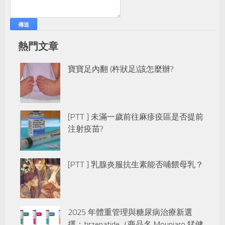
熱門文章
寶寶足內翻 (杵狀足)該怎麼辦?
[PTT ] 未滿一歲前往麻疹疫區是否提前
注射疫苗?
[PTT ] 乳腺炎服抗生素能否哺餵母乳？
2025 年體重管理與糖尿病治療新選
擇：tirzepatide（商品名 Mounjaro 猛健