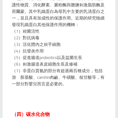
護性物質、消化酵素、澱粉酶與膽鹽刺激脂肪酶及
荷爾蒙。其中乳鐵蛋白為母乳中主要的乳清蛋白之
一，並且具有加成性的保護作用。近期的研究陸續
發現乳鐵蛋白其他保護作用的機轉：
（1）殺菌活性
（2）對抗病毒
（3）活化體內之殺手細胞
（4）抗發炎作用
（5）促進腸道probiotics以及益菌生長
（6）刺激腸道表皮細胞生長及修補
（7）非蛋白質氨的部分有超過兩百種成分，包括
游離胺基酸、carnitin肉鹼、牛磺酸、核甘酸等，有
一部分對嬰兒而言是必要的。
（四）碳水化合物