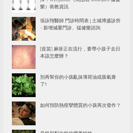
樂）衛教資訊
張詠翔醫師 門診時間表 | 土城博盛診所
- 新增減重門診、猛健樂諮詢
[疫苗] 麻疹正在流行，要帶小孩子去日
本該怎麼辦？
別再幫你的小孩亂抹薄荷油或脹氣膏
了!!
如何預防熱痙攣體質的小孩再次發作？