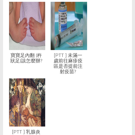
寶寶足內翻 (杵
[PTT ] 未滿一
狀足)該怎麼辦?
歲前往麻疹疫
區是否提前注
射疫苗?
[PTT ] 乳腺炎