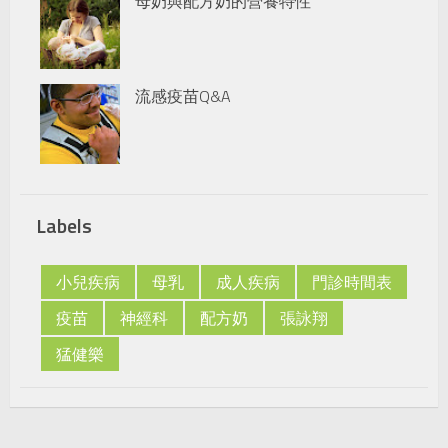
母奶與配方奶的營養特性
流感疫苗Q&A
Labels
小兒疾病
母乳
成人疾病
門診時間表
疫苗
神經科
配方奶
張詠翔
猛健樂