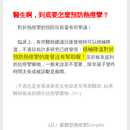
醫生啊，到底要怎麼預防熱痙攣？
對於熱痙攣的預防目前還有些爭議！
臨床上，有些醫師建議日後發燒時可以積極降
積極降溫對於
溫，不過目前許多研究已經發現：
預防熱痙攣的復發
沒有幫助
喔！
至於板友提到
的抗痙攣藥物，一般來說並
不需要
，除非孩子發作
時間太長或被診斷是癲癇。
（不過也是有看過家長太焦躁甚至辱罵醫師...結果
醫師被逼的開出抗痙攣藥物....Orz）
（註）複雜型熱痙攣(complex