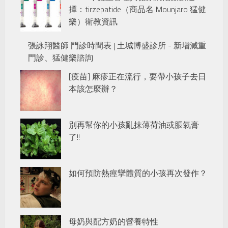
擇：tirzepatide（商品名 Mounjaro 猛健
樂）衛教資訊
張詠翔醫師 門診時間表 | 土城博盛診所 - 新增減重
門診、猛健樂諮詢
[疫苗] 麻疹正在流行，要帶小孩子去日
本該怎麼辦？
別再幫你的小孩亂抹薄荷油或脹氣膏
了!!
如何預防熱痙攣體質的小孩再次發作？
母奶與配方奶的營養特性