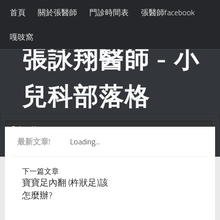
首頁
關於張醫師
門診時間表
張醫師facebook
嘎吱窩
張詠翔醫師 - 小
兒科部落格
最新文章!
Loading...
下一篇文章
寶寶足內翻 (杵狀足)該
怎麼辦?