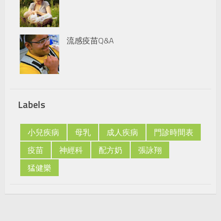
流感疫苗Q&A
Labels
小兒疾病
母乳
成人疾病
門診時間表
疫苗
神經科
配方奶
張詠翔
猛健樂