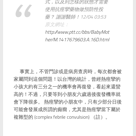
式，以及到怎樣的狀態才需要
使用抗痙攣藥物做預防性投
藥？ 謝謝醫師！12/04 03:53
原文網址：
http://www.ptt.cc/bbs/BabyMot
her/M.1417679603.A.16D.html
事實上，不管門診或是病房查房時，每次都會被
家屬問到這個問題！以台灣的統計，曾經熱痙攣的
小孩大約有
三分之一的機率會再復發
，看起來還蠻
高的！不過，只要等到小朋友六歲過後復發機率就
會下降很多。 熱痙攣的小朋友中，只有少部分日後
可能會發展成所謂的癲癇，尤其是熱痙攣當下屬於
複雜型的 (complex febrile convulsion) （註）。