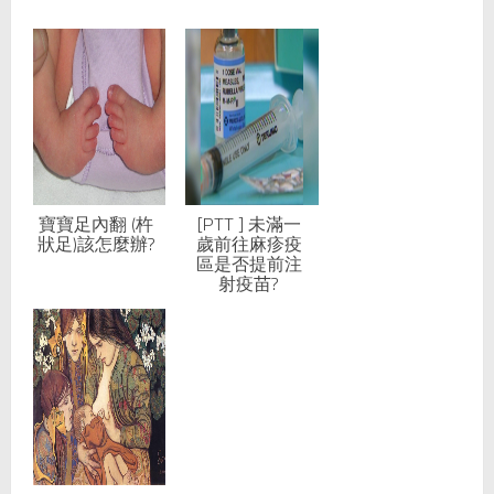
寶寶足內翻 (杵
[PTT ] 未滿一
狀足)該怎麼辦?
歲前往麻疹疫
區是否提前注
射疫苗?