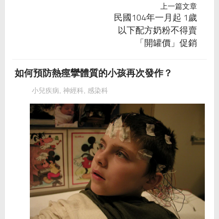
上一篇文章
民國104年一月起 1歲
以下配方奶粉不得賣
「開罐價」促銷
如何預防熱痙攣體質的小孩再次發作？
小兒疾病
,
神經科
,
感染科