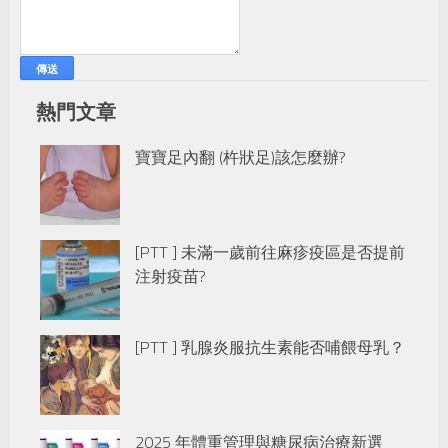
熱門文章
寶寶足內翻 (杵狀足)該怎麼辦?
[PTT ] 未滿一歲前往麻疹疫區是否提前
注射疫苗?
[PTT ] 乳腺炎服抗生素能否哺餵母乳？
2025 年體重管理與糖尿病治療新選